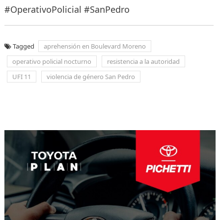
#OperativoPolicial #SanPedro
Tagged
aprehensión en Boulevard Moreno
operativo policial nocturno
resistencia a la autoridad
UFI 11
violencia de género San Pedro
Navegación
de
entradas