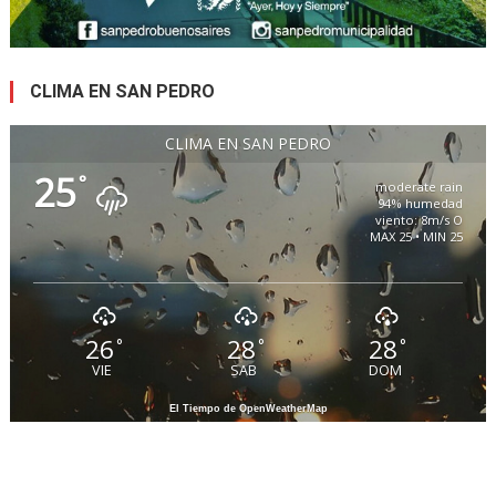
CLIMA EN SAN PEDRO
CLIMA EN SAN PEDRO
25
°
moderate rain
94% humedad
viento: 8m/s O
MAX 25 • MIN 25
26
28
28
°
°
°
VIE
SAB
DOM
El Tiempo de OpenWeatherMap