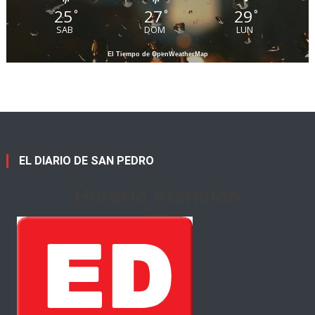
25
27
29
°
°
°
SAB
DOM
LUN
El Tiempo de OpenWeatherMap
EL DIARIO DE SAN PEDRO
Horario Atención