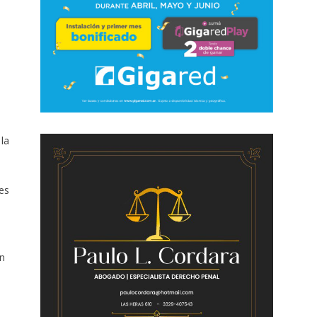
la
les
n