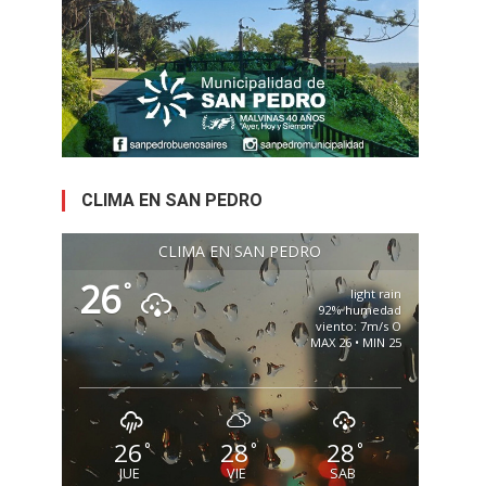
CLIMA EN SAN PEDRO
CLIMA EN SAN PEDRO
26
°
light rain
92% humedad
viento: 7m/s O
MAX 26 • MIN 25
26
28
28
°
°
°
JUE
VIE
SAB