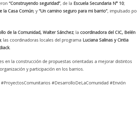
ueron
“Construyendo seguridad”
, de la
Escuela Secundaria N° 10
;
de la Casa Común
; y
“Un camino seguro para mi barrio”
, impulsado po
ollo de la Comunidad, Walter Sánchez
; la
coordinadora del CIC, Belén
a
; las coordinadoras locales del programa
Luciana Salinas y Cintia
diack
.
nes en la construcción de propuestas orientadas a mejorar distintos
ganización y participación en los barrios.
es #ProyectosComunitarios #DesarrolloDeLaComunidad #Envión