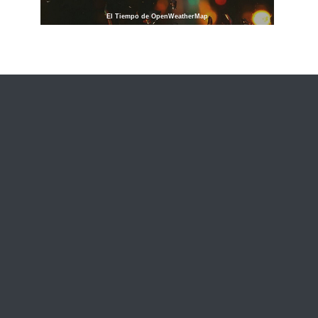
El Tiempo de OpenWeatherMap