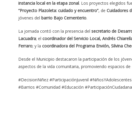
instancia local en la etapa zonal
. Los proyectos elegidos f
“Proyecto Plazoleta: cuidado y encuentro”
, de
Cuidadores 
jóvenes del
barrio Bajo Cementerio
.
La jornada contó con la presencia del
secretario de Desarr
Lacuadra
; el
coordinador del Servicio Local, Andrés Chiarell
Ferraro
; y la
coordinadora del Programa Envión, Silvina Che
Desde el Municipio destacaron la participación de los jóve
aspectos de la vida comunitaria, promoviendo espacios de or
#DecisionNiñez #ParticipaciónJuvenil #NiñosYAdolescent
#Barrios #Comunidad #Educación #ParticipaciónCiudadana