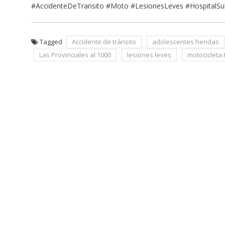
#AccidenteDeTransito #Moto #LesionesLeves #HospitalSubzo
Tagged
Accidente de tránsito
adolescentes heridas
Las Provinciales al 1000
lesiones leves
motocicleta 
Navegación
de
entradas