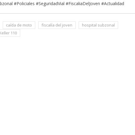
nal #Policiales #SeguridadVial #FiscaliaDelJoven #Actualidad
caída de moto
fiscalía del joven
hospital subzonal
Keller 110