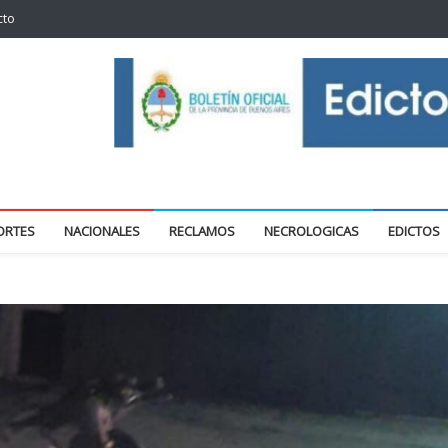
cto
oticias locales y regionales
ORTES
NACIONALES
RECLAMOS
NECROLOGICAS
EDICTOS