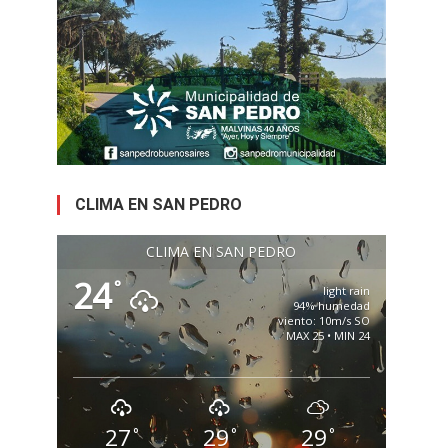
CLIMA EN SAN PEDRO
CLIMA EN SAN PEDRO
24
°
light rain
94% humedad
viento: 10m/s SO
MAX 25 • MIN 24
27
29
29
°
°
°