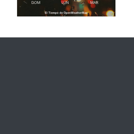
DOM
LUN
MAR
El Tiempo de OpenWeatherMap