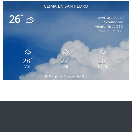
CLIMA EN SAN PEDRO
26
°
overcast clouds
93% humedad
viento: 9m/s OSO
MAX 27 • MIN 26
28
27
28
°
°
°
VIE
SAB
DOM
El Tiempo de OpenWeatherMap