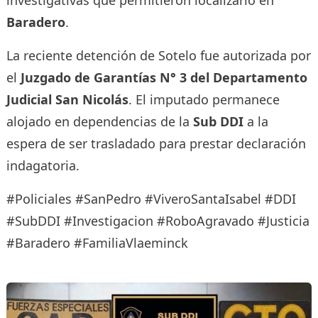
investigativas que permitieron localizarlo en
Baradero
.
La reciente detención de Sotelo fue autorizada por
el
Juzgado de Garantías N° 3 del Departamento
Judicial San Nicolás
. El imputado permanece
alojado en dependencias de la
Sub DDI
a la
espera de ser trasladado para prestar declaración
indagatoria.
#Policiales #SanPedro #ViveroSantaIsabel #DDI
#SubDDI #Investigacion #RoboAgravado #Justicia
#Baradero #FamiliaVlaeminck