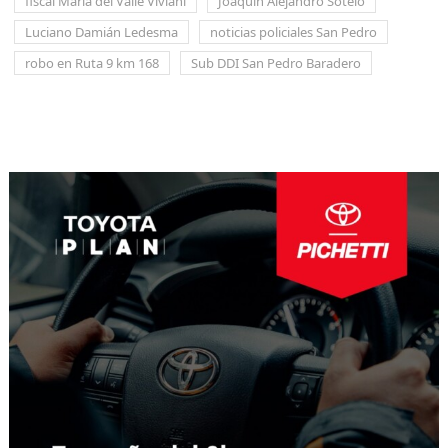
fiscal María del Valle Viviani
Joaquín Alejandro Sotelo
Luciano Damián Ledesma
noticias policiales San Pedro
robo en Ruta 9 km 168
Sub DDI San Pedro Baradero
Navegación
de
entradas