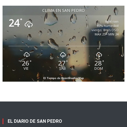
CLIMA EN SAN PEDRO
24
°
light rain
93% humedad
viento: 8m/s OSO
MAX 25 • MIN 24
26
27
28
°
°
°
VIE
SAB
DOM
El Tiempo de OpenWeatherMap
EL DIARIO DE SAN PEDRO