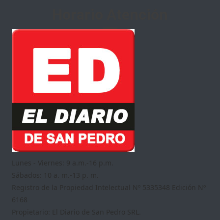
Horario Atención
Lunes - Viernes: 9 a.m.-16 p.m.
Sábados: 10 a. m.-13 p. m.
Registro de la Propiedad Intelectual Nº 5335348 Edición Nº
6168
Propietario: El Diario de San Pedro SRL.