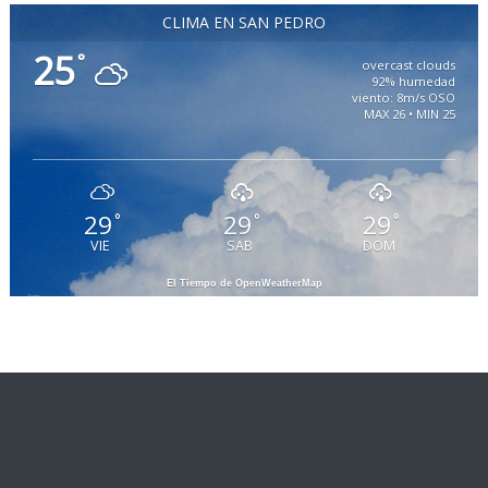
CLIMA EN SAN PEDRO
25
°
overcast clouds
92% humedad
viento: 8m/s OSO
MAX 26 • MIN 25
29
29
29
°
°
°
VIE
SAB
DOM
El Tiempo de OpenWeatherMap