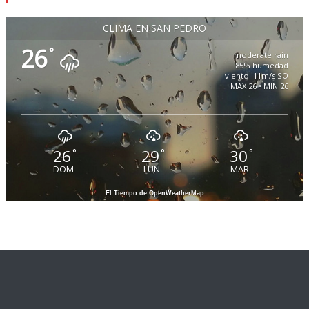
CLIMA EN SAN PEDRO
26
°
moderate rain
85% humedad
viento: 11m/s SO
MAX 26 • MIN 26
26
29
30
°
°
°
DOM
LUN
MAR
El Tiempo de OpenWeatherMap