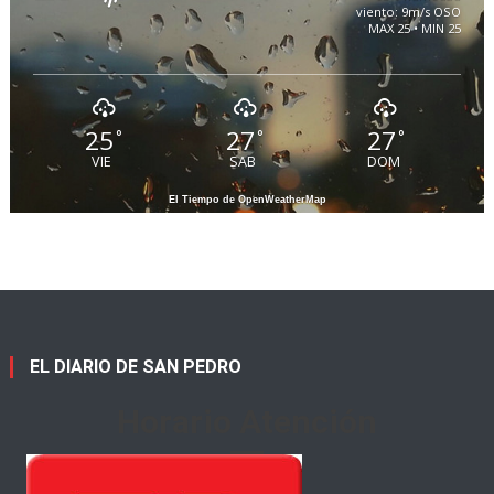
viento: 9m/s OSO
MAX 25 • MIN 25
25
27
27
°
°
°
VIE
SAB
DOM
El Tiempo de OpenWeatherMap
EL DIARIO DE SAN PEDRO
Horario Atención