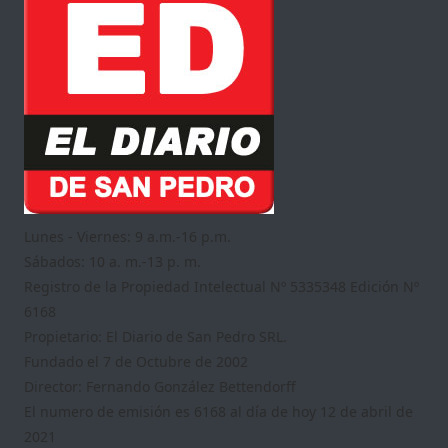
Lunes - Viernes: 9 a.m.-16 p.m.
Sábados: 10 a. m.-13 p. m.
Registro de la Propiedad Intelectual Nº 5335348 Edición Nº
6168
Propietario: El Diario de San Pedro SRL.
Fundado el 7 de Octubre de 2002
Director: Fernando González Bettendorff
El numero de emisión es 6168 al día de hoy 12 de abril de
2021