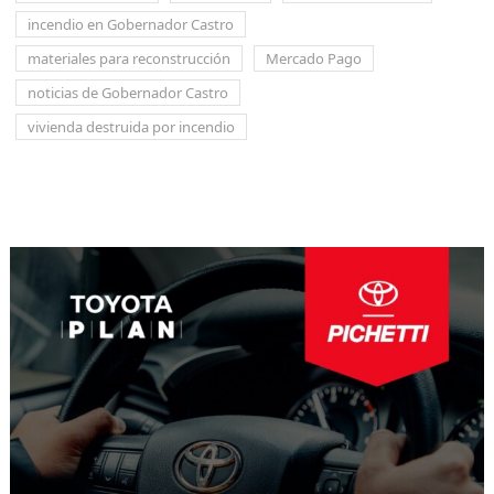
incendio en Gobernador Castro
materiales para reconstrucción
Mercado Pago
noticias de Gobernador Castro
vivienda destruida por incendio
Navegación
de
entradas