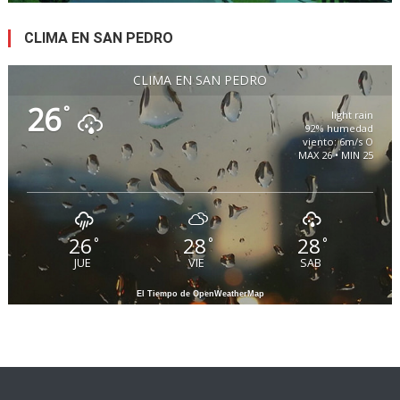
CLIMA EN SAN PEDRO
CLIMA EN SAN PEDRO
26
°
light rain
92% humedad
viento: 6m/s O
MAX 26 • MIN 25
26
28
28
°
°
°
JUE
VIE
SAB
El Tiempo de OpenWeatherMap