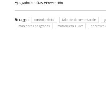
#JuzgadoDeFaltas #Prevención
Tagged
control policial
falta de documentación
g
maniobras peligrosas
motocicleta 110 cc
operativo
Navegación
de
entradas