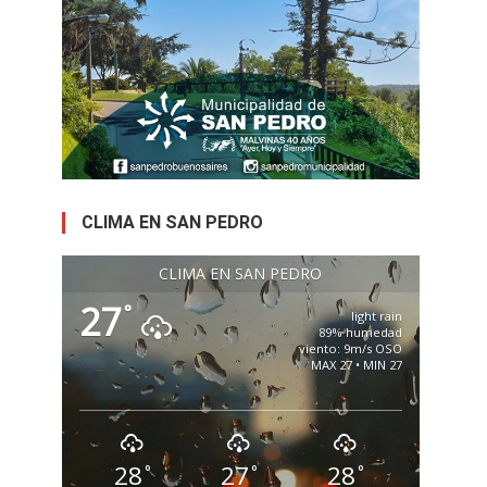
CLIMA EN SAN PEDRO
CLIMA EN SAN PEDRO
27
°
light rain
89% humedad
viento: 9m/s OSO
MAX 27 • MIN 27
28
27
28
°
°
°