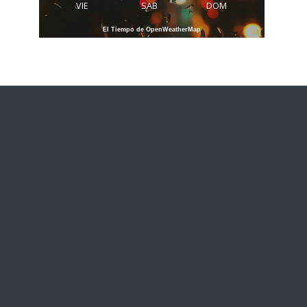
VIE
SAB
DOM
El Tiempo de OpenWeatherMap