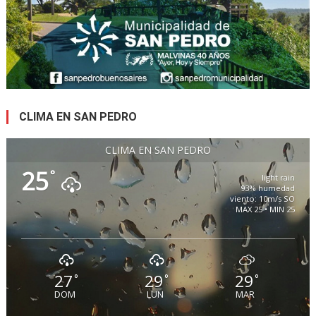
CLIMA EN SAN PEDRO
CLIMA EN SAN PEDRO
25
°
light rain
93% humedad
viento: 10m/s SO
MAX 25 • MIN 25
27
29
29
°
°
°
DOM
LUN
MAR