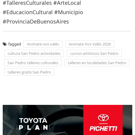
#TalleresCulturales #ArteLocal
#EducacionCultural #Municipio
#ProvinciaDeBuenosAires
Tagged
Animate vos valés
Animate Vos Valés 2026
cultura San Pedro actividades
cursos artísticos San Pedro
San Pedro talleres culturales
talleres en localidades San Pedro
talleres gratis San Pedro
Navegación
de
entradas