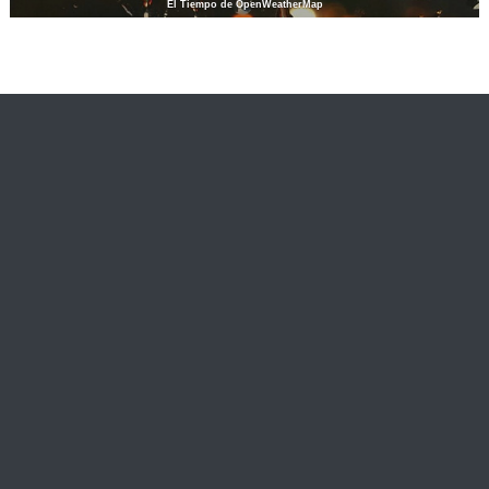
El Tiempo de OpenWeatherMap