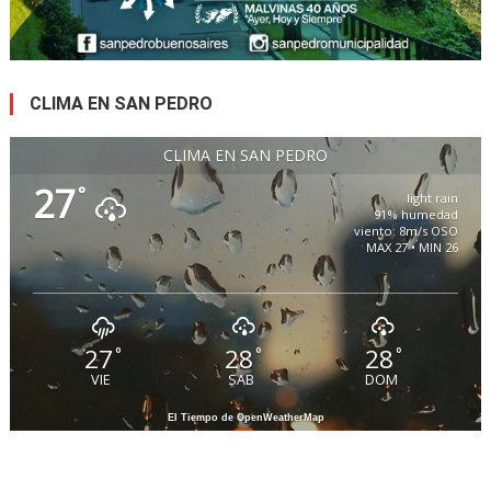
CLIMA EN SAN PEDRO
CLIMA EN SAN PEDRO
27
°
light rain
91% humedad
viento: 8m/s OSO
MAX 27 • MIN 26
27
28
28
°
°
°
VIE
SAB
DOM
El Tiempo de OpenWeatherMap