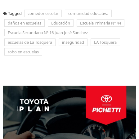
Tagged
comedor escolar
comunidad educativa
daños en escuelas
Educación
Escuela Primaria Nº 44
Escuela Secundaria Nº 16 Juan José Sánchez
escuelas de La Tosquera
inseguridad
LA Tosquera
robo en escuelas
Navegación
de
entradas