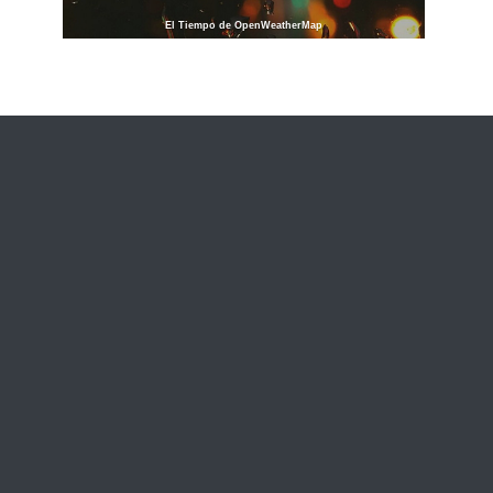
El Tiempo de OpenWeatherMap