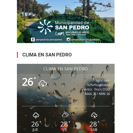
CLIMA EN SAN PEDRO
CLIMA EN SAN PEDRO
26
°
light rain
92% humedad
viento: 7m/s OSO
MAX 26 • MIN 26
26
28
28
°
°
°
JUE
VIE
SAB