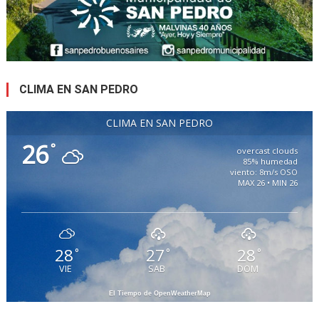
CLIMA EN SAN PEDRO
CLIMA EN SAN PEDRO
26
°
overcast clouds
85% humedad
viento: 8m/s OSO
MAX 26 • MIN 26
28
27
28
°
°
°
VIE
SAB
DOM
El Tiempo de OpenWeatherMap