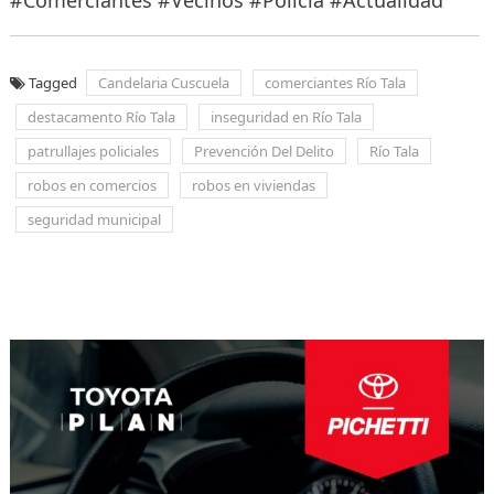
Tagged
Candelaria Cuscuela
comerciantes Río Tala
destacamento Río Tala
inseguridad en Río Tala
patrullajes policiales
Prevención Del Delito
Río Tala
robos en comercios
robos en viviendas
seguridad municipal
Navegación
de
entradas