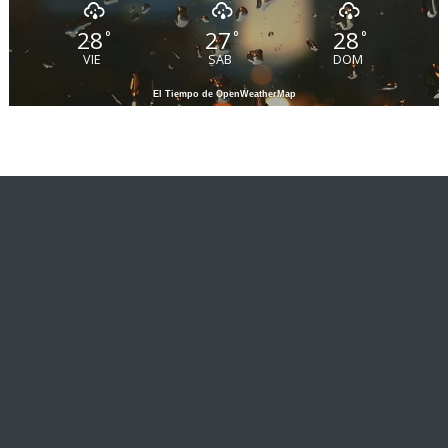
28
27
28
°
°
°
VIE
SAB
DOM
El Tiempo de OpenWeatherMap