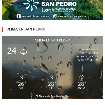
CLIMA EN SAN PEDRO
CLIMA EN SAN PEDRO
24
°
moderate rain
94% humedad
viento: 8m/s OSO
MAX 26 • MIN 24
26
28
28
°
°
°
VIE
SAB
DOM
El Tiempo de OpenWeatherMap