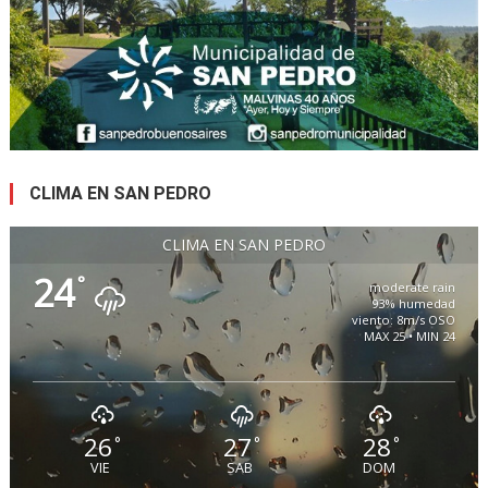
CLIMA EN SAN PEDRO
CLIMA EN SAN PEDRO
24
°
moderate rain
93% humedad
viento: 8m/s OSO
MAX 25 • MIN 24
26
27
28
°
°
°
VIE
SAB
DOM