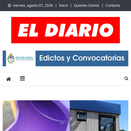
Skip
viernes, agosto 07, 2026
Inicio
Quienes Somos
Contacto
to
content
El Diario de San Pedro |
Noticias de San Pedro y la región
Noticias locales y
regionales