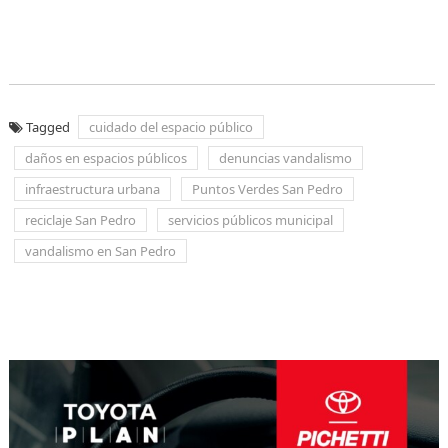
Tagged
cuidado del espacio público
daños en espacios públicos
denuncias vandalismo
infraestructura urbana
Puntos Verdes San Pedro
reciclaje San Pedro
servicios públicos municipal
vandalismo en San Pedro
Navegación
de
entradas