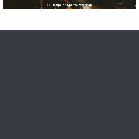
El Tiempo de OpenWeatherMap