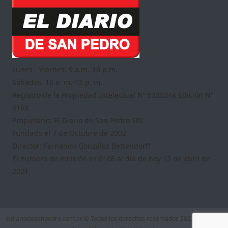
Lunes - Viernes: 9 a.m.-16 p.m.
Sábados: 10 a. m.-13 p. m.
Registro de la Propiedad Intelectual Nº 5335348 Edición Nº
6168
Propietario: El Diario de San Pedro SRL.
Fundado el 7 de Octubre de 2002
Director: Fernando González Bettendorff
El numero de emisión es 6168 al día de hoy 12 de abril de
2021
eldiariodesanpedro.com.ar © Todos los derechos reservados 2022
|
Theme: