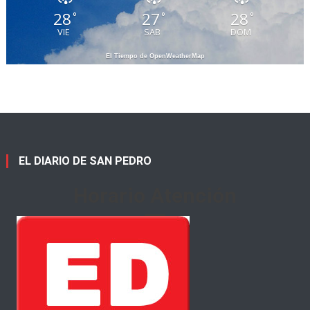
28
27
28
°
°
°
VIE
SAB
DOM
El Tiempo de OpenWeatherMap
EL DIARIO DE SAN PEDRO
Horario Atención