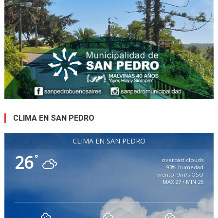
CLIMA EN SAN PEDRO
CLIMA EN SAN PEDRO
26
°
overcast clouds
93% humedad
viento: 9m/s OSO
MAX 27 • MIN 26