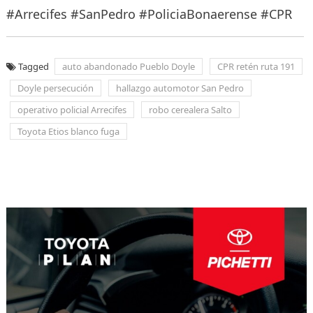
#Arrecifes #SanPedro #PoliciaBonaerense #CPR
Tagged
auto abandonado Pueblo Doyle
CPR retén ruta 191
Doyle persecución
hallazgo automotor San Pedro
operativo policial Arrecifes
robo cerealera Salto
Toyota Etios blanco fuga
Navegación
de
entradas