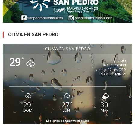
CLIMA EN SAN PEDRO
CLIMA EN SAN PEDRO
29
°
light rain
87% humedad
viento: 12m/s OSO
MAX 30 • MIN 29
29
27
30
°
°
°
DOM
LUN
MAR
El Tiempo de OpenWeatherMap