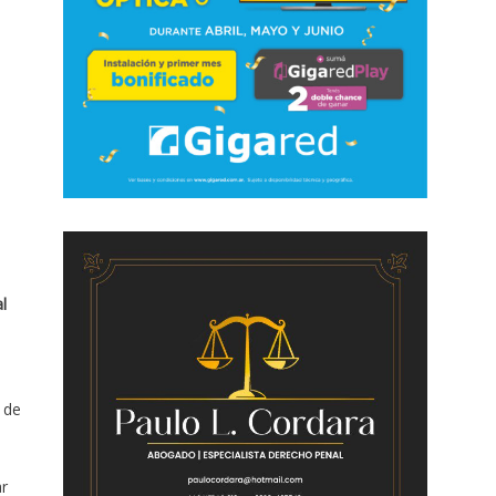
l
d de
ar