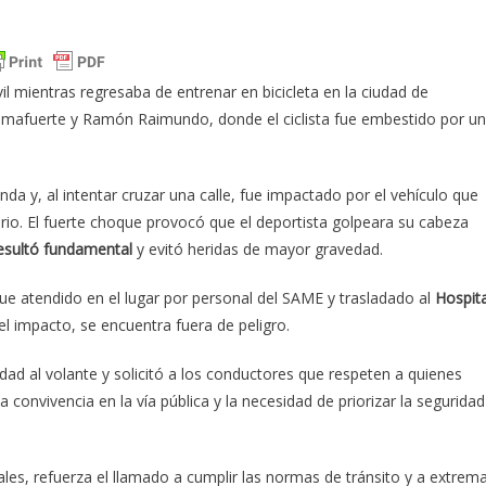
l mientras regresaba de entrenar en bicicleta en la ciudad de
r Almafuerte y Ramón Raimundo, donde el ciclista fue embestido por un
enda y, al intentar cruzar una calle, fue impactado por el vehículo que
ario. El fuerte choque provocó que el deportista golpeara su cabeza
resultó fundamental
y evitó heridas de mayor gravedad.
ad, fue atendido en el lugar por personal del SAME y trasladado al
Hospita
l impacto, se encuentra fuera de peligro.
lidad al volante y solicitó a los conductores que respeten a quienes
la convivencia en la vía pública y la necesidad de priorizar la segurida
ales, refuerza el llamado a cumplir las normas de tránsito y a extrem