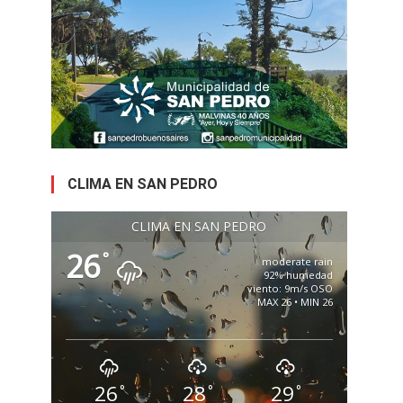
CLIMA EN SAN PEDRO
CLIMA EN SAN PEDRO
26
°
moderate rain
92% humedad
viento: 9m/s OSO
MAX 26 • MIN 26
26
28
29
°
°
°