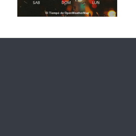
SAB
DOM
LUN
El Tiempo de OpenWeatherMap