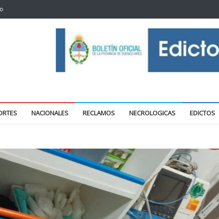
to
oticias locales y regionales
ORTES
NACIONALES
RECLAMOS
NECROLOGICAS
EDICTOS