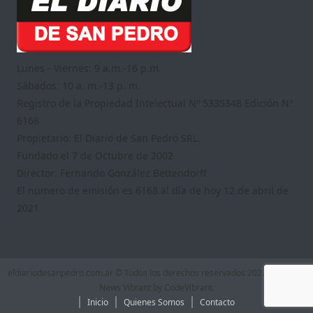
Lunes - Viernes: 9 a.m.-16 p.m.
Sábados: 10 a. m.-13 p. m.
Registro de la Propiedad Intelectual Nº 5335348 Edición Nº
6168
Propietario: El Diario de San Pedro SRL.
Fundado el 7 de Octubre de 2002
Director: Fernando González Bettendorff
El numero de emisión es 6168 al día de hoy 12 de abril de
2021
eldiariodesanpedro.com.ar © Todos los derechos reservados 2022
|
Theme:
News Vibrant by
CodeVibrant
.
Inicio
Quienes Somos
Contacto