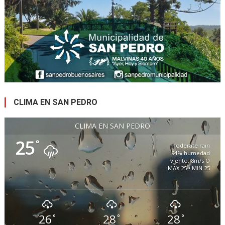
CLIMA EN SAN PEDRO
CLIMA EN SAN PEDRO
25
°
moderate rain
94% humedad
viento: 8m/s O
MAX 25 • MIN 25
26
28
28
°
°
°