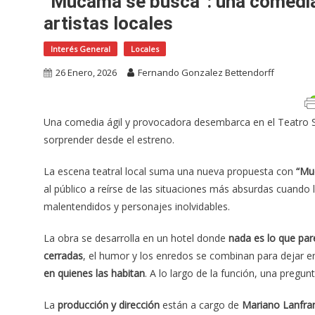
“Mucama se busca”: una comedia 
artistas locales
Interés General
Locales
26 Enero, 2026
Fernando Gonzalez Bettendorff
Una comedia ágil y provocadora desembarca en el Teatro Si
sorprender desde el estreno.
La escena teatral local suma una nueva propuesta con
“Mu
al público a reírse de las situaciones más absurdas cuando 
malentendidos y personajes inolvidables.
La obra se desarrolla en un hotel donde
nada es lo que pa
cerradas
, el humor y los enredos se combinan para dejar e
en quienes las habitan
. A lo largo de la función, una pregunt
La
producción y dirección
están a cargo de
Mariano Lanfran