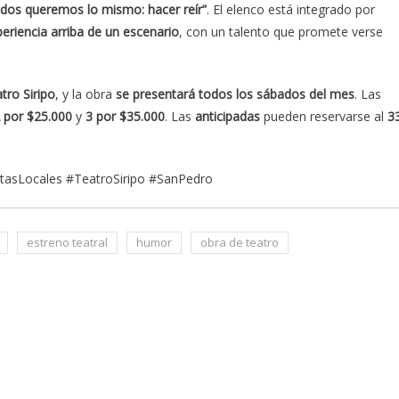
dos queremos lo mismo: hacer reír”
. El elenco está integrado por
eriencia arriba de un escenario
, con un talento que promete verse
tro Siripo
, y la obra
se presentará todos los sábados del mes
. Las
 por $25.000
y
3 por $35.000
. Las
anticipadas
pueden reservarse al
3
asLocales #TeatroSiripo #SanPedro
estreno teatral
humor
obra de teatro