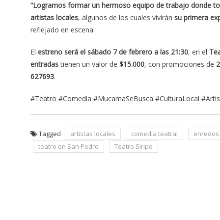
“Logramos formar un hermoso equipo de trabajo donde to
artistas locales
, algunos de los cuales vivirán
su primera exp
reflejado en escena.
El
estreno será el sábado 7 de febrero a las 21:30
, en el
Tea
entradas
tienen un valor de
$15.000
, con promociones de
2
627693
.
#Teatro #Comedia #MucamaSeBusca #CulturaLocal #Artist
Tagged
artistas locales
comedia teatral
enredos
teatro en San Pedro
Teatro Siripo
Navegación
de
entradas