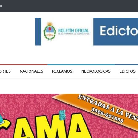
to
oticias locales y regionales
ORTES
NACIONALES
RECLAMOS
NECROLOGICAS
EDICTOS