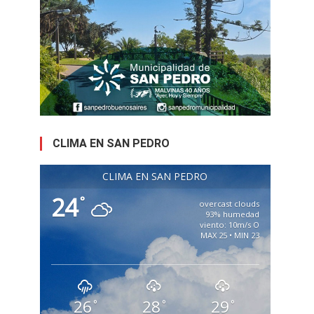
CLIMA EN SAN PEDRO
CLIMA EN SAN PEDRO
24
°
overcast clouds
93% humedad
viento: 10m/s O
MAX 25 • MIN 23
26
28
29
°
°
°