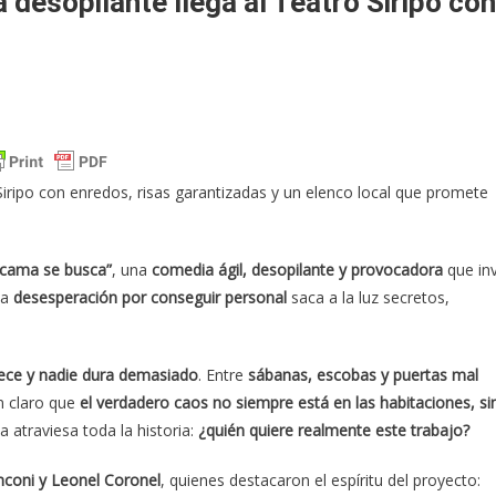
desopilante llega al Teatro Siripo con
ripo con enredos, risas garantizadas y un elenco local que promete
cama se busca”
, una
comedia ágil, desopilante y provocadora
que inv
la
desesperación por conseguir personal
saca a la luz secretos,
rece y nadie dura demasiado
. Entre
sábanas, escobas y puertas mal
n claro que
el verdadero caos no siempre está en las habitaciones, si
a atraviesa toda la historia:
¿quién quiere realmente este trabajo?
coni y Leonel Coronel
, quienes destacaron el espíritu del proyecto: