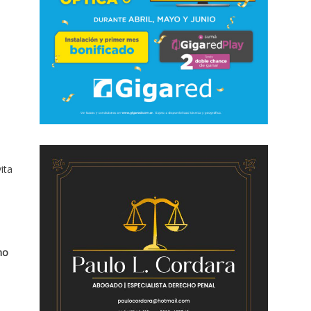
ita
no