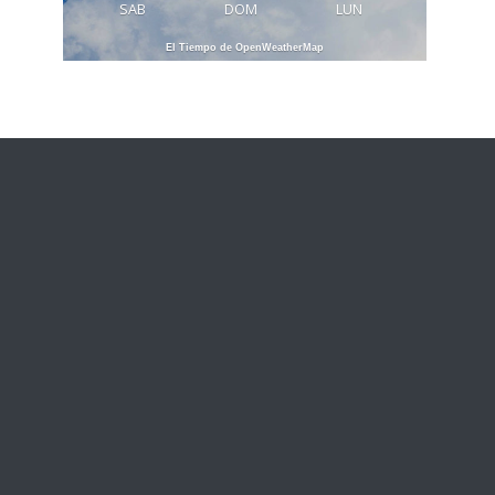
SAB
DOM
LUN
El Tiempo de OpenWeatherMap