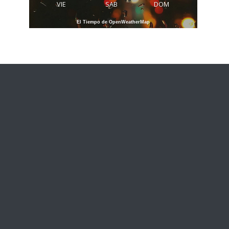
VIE
SAB
DOM
El Tiempo de OpenWeatherMap