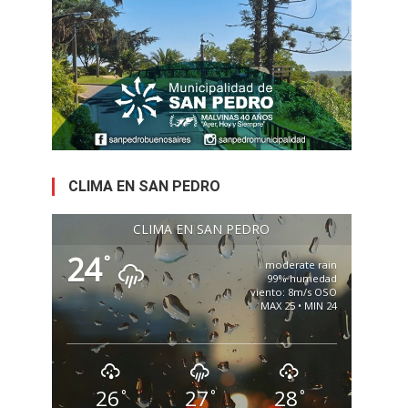
CLIMA EN SAN PEDRO
CLIMA EN SAN PEDRO
24
°
moderate rain
99% humedad
viento: 8m/s OSO
MAX 25 • MIN 24
26
27
28
°
°
°