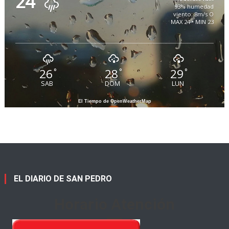
24
93% humedad
viento: 8m/s O
MAX 24 • MIN 23
26
28
29
°
°
°
SAB
DOM
LUN
El Tiempo de OpenWeatherMap
EL DIARIO DE SAN PEDRO
Horario Atención