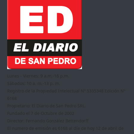
Lunes - Viernes: 9 a.m.-16 p.m.
Sábados: 10 a. m.-13 p. m.
Registro de la Propiedad Intelectual Nº 5335348 Edición Nº
6168
Propietario: El Diario de San Pedro SRL.
Fundado el 7 de Octubre de 2002
Director: Fernando González Bettendorff
El numero de emisión es 6168 al día de hoy 12 de abril de