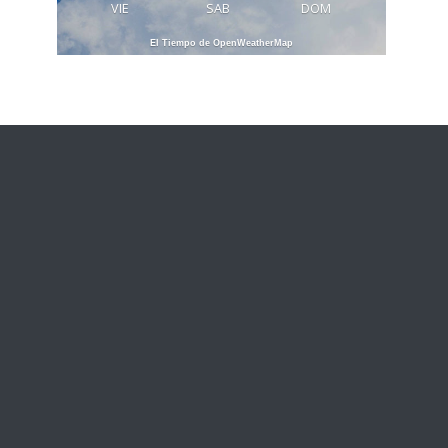
VIE
SAB
DOM
El Tiempo de OpenWeatherMap