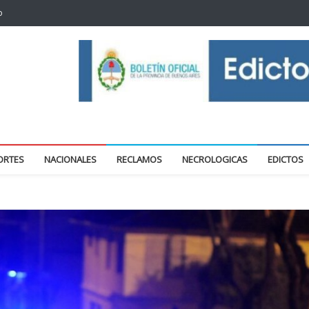
o
oticias locales y regionales
ORTES
NACIONALES
RECLAMOS
NECROLOGICAS
EDICTOS