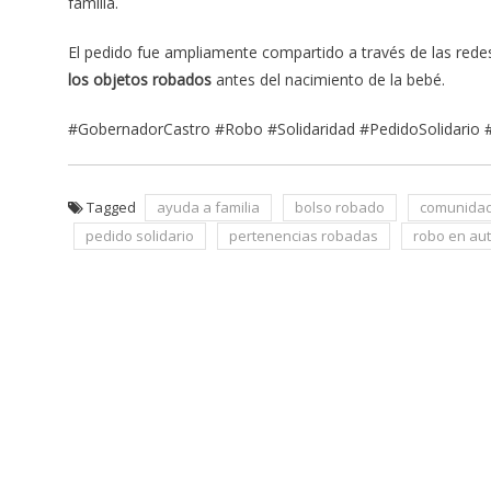
familia.
El pedido fue ampliamente compartido a través de las rede
los objetos robados
antes del nacimiento de la bebé.
#GobernadorCastro #Robo #Solidaridad #PedidoSolidario 
Tagged
ayuda a familia
bolso robado
comunidad
pedido solidario
pertenencias robadas
robo en au
Navegación
de
entradas