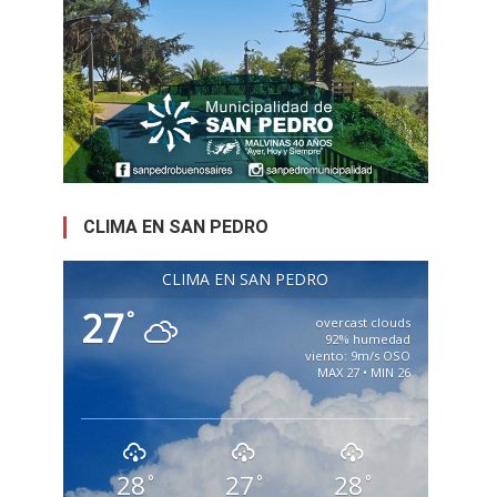
CLIMA EN SAN PEDRO
CLIMA EN SAN PEDRO
27
°
overcast clouds
92% humedad
viento: 9m/s OSO
MAX 27 • MIN 26
28
27
28
°
°
°