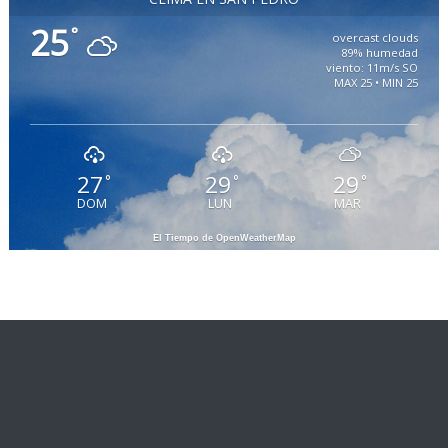
25
°
overcast clouds
89% humedad
viento: 11m/s SO
MAX 25 • MIN 25
27
29
29
°
°
°
DOM
LUN
MAR
El Tiempo de OpenWeatherMap