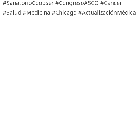
#SanatorioCoopser #CongresoASCO #Cáncer
#Salud #Medicina #Chicago #ActualizaciónMédica