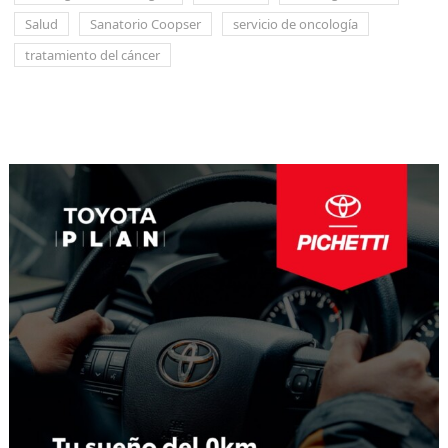
Salud
Sanatorio Coopser
servicio de oncología
tratamiento del cáncer
Navegación
de
entradas