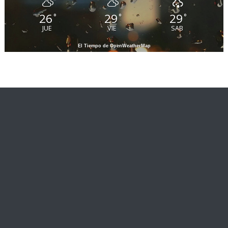
26
29
29
°
°
°
JUE
VIE
SAB
El Tiempo de OpenWeatherMap