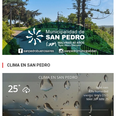
CLIMA EN SAN PEDRO
CLIMA EN SAN PEDRO
25
°
light rain
93% humedad
viento: 6m/s OSO
MAX 26 • MIN 25