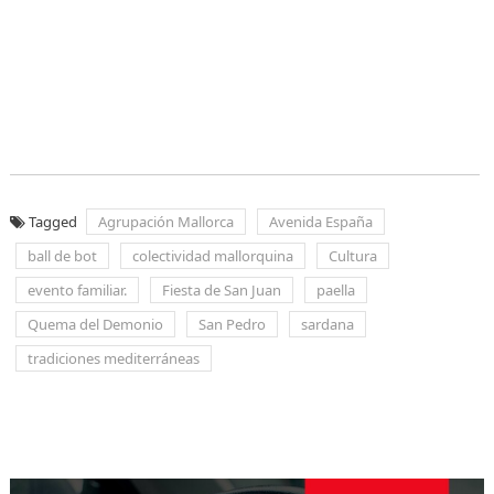
Tagged
Agrupación Mallorca
Avenida España
ball de bot
colectividad mallorquina
Cultura
evento familiar.
Fiesta de San Juan
paella
Quema del Demonio
San Pedro
sardana
tradiciones mediterráneas
Navegación
de