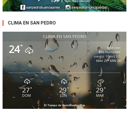
CLIMA EN SAN PEDRO
CLIMA EN SAN PEDRO
24
°
light rain
94% humedad
viento: 10m/s SO
MAX 25 • MIN 24
27
29
29
°
°
°
DOM
LUN
MAR
El Tiempo de OpenWeatherMap