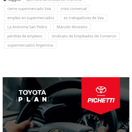
cierre supermercado Vea
crisis comercial
empleo en supermercados
ex trabajadores de Vea
La Anónima San Pedro
Marcelo Mosteiro
pérdida de empleos
Sindicato de Empleados de Comercio
supermercados Argentina
Navegación
de
entradas