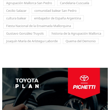
Agrupación Mallorca San Pedro
Candelaria Cuscuela
Cecilio Salazar
comunidad balear San Pedro
cultura balear
embajador de España Argentina
Fiesta Nacional de la Ensaimada Mallorquina
Gustavo González Truyols
historia de la Agrupación Mallorca
Joaquín María de Arístegui Laborde
Quema del Demonio
Navegación
de
entradas