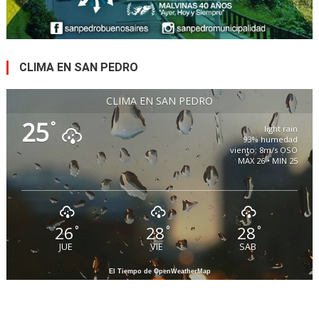
CLIMA EN SAN PEDRO
CLIMA EN SAN PEDRO
25
°
light rain
93% humedad
viento: 8m/s OSO
MAX 26 • MIN 25
26
28
28
°
°
°
JUE
VIE
SAB
El Tiempo de OpenWeatherMap