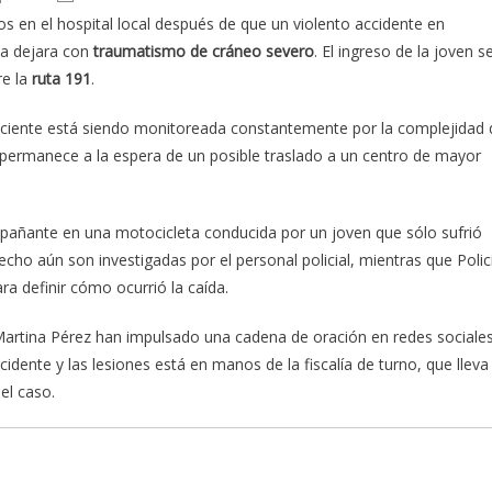
os en el hospital local después de que un violento accidente en
la dejara con
traumatismo de cráneo severo
. El ingreso de la joven s
re la
ruta 191
.
paciente está siendo monitoreada constantemente por la complejidad 
 y permanece a la espera de un posible traslado a un centro de mayor
pañante en una motocicleta conducida por un joven que sólo sufrió
hecho aún son investigadas por el personal policial, mientras que Polic
ara definir cómo ocurrió la caída.
e Martina Pérez han impulsado una cadena de oración en redes sociale
cidente y las lesiones está en manos de la fiscalía de turno, que lleva
el caso.