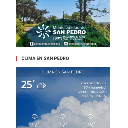
CLIMA EN SAN PEDRO
CLIMA EN SAN PEDRO
25
°
overcast clouds
93% humedad
viento: 9m/s OSO
MAX 26 • MIN 25
27
27
29
°
°
°