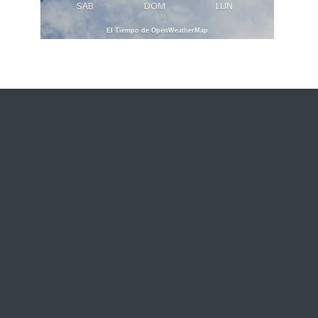
SAB
DOM
LUN
El Tiempo de OpenWeatherMap