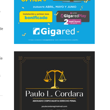
e
de
ía
s