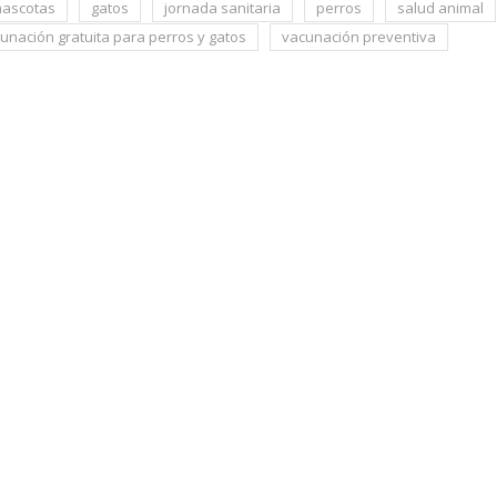
mascotas
gatos
jornada sanitaria
perros
salud animal
unación gratuita para perros y gatos
vacunación preventiva