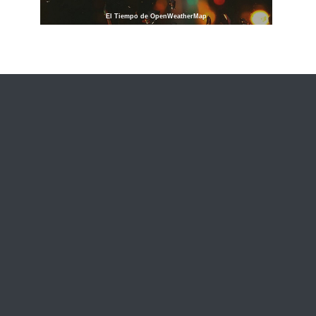
El Tiempo de OpenWeatherMap