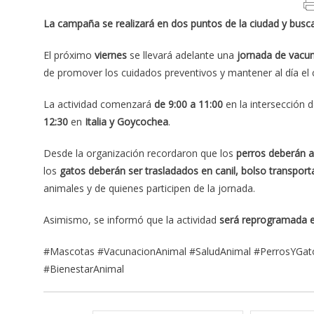
La campaña se realizará en dos puntos de la ciudad y busc
El próximo
viernes
se llevará adelante una
jornada de vacu
de promover los cuidados preventivos y mantener al día el c
La actividad comenzará
de 9:00 a 11:00
en la intersección 
12:30
en
Italia y Goycochea
.
Desde la organización recordaron que los
perros deberán as
los
gatos deberán ser trasladados en canil, bolso transpor
animales y de quienes participen de la jornada.
Asimismo, se informó que la actividad
será reprogramada en
#Mascotas #VacunacionAnimal #SaludAnimal #PerrosYGa
#BienestarAnimal