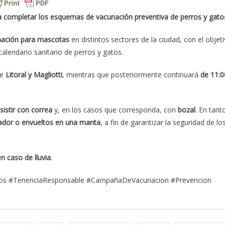
a completar los esquemas de vacunación preventiva de perros y gato
nación para mascotas
en distintos sectores de la ciudad, con el objet
alendario sanitario de perros y gatos.
de
Litoral y Magliotti
, mientras que posteriormente continuará
de 11:0
istir con correa
y, en los casos que corresponda, con
bozal
. En tant
tador o envueltos en una manta
, a fin de garantizar la seguridad de lo
 caso de lluvia
.
tos #TenenciaResponsable #CampañaDeVacunacion #Prevencion