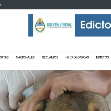
o
oticias locales y regionales
ORTES
NACIONALES
RECLAMOS
NECROLOGICAS
EDICTOS