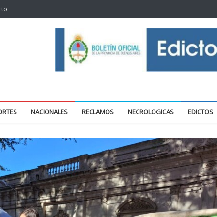
cto
oticias locales y regionales
ORTES
NACIONALES
RECLAMOS
NECROLOGICAS
EDICTOS