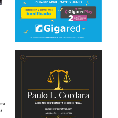
era
la