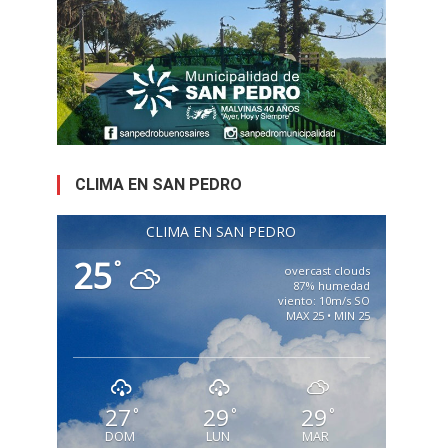
CLIMA EN SAN PEDRO
CLIMA EN SAN PEDRO
25
°
overcast clouds
87% humedad
viento: 10m/s SO
MAX 25 • MIN 25
27
29
29
°
°
°
DOM
LUN
MAR