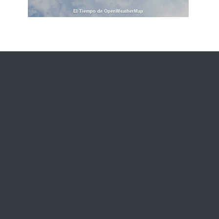
El Tiempo de OpenWeatherMap