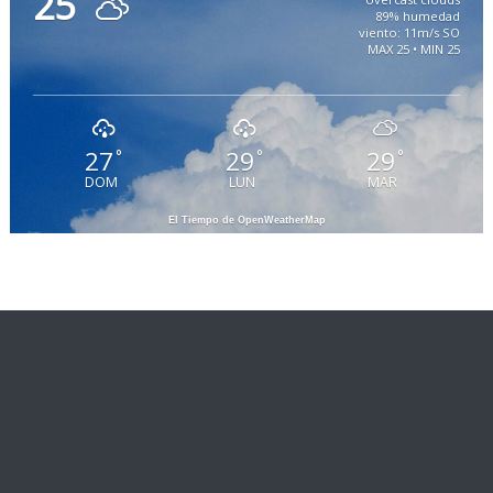
25
89% humedad
viento: 11m/s SO
MAX 25 • MIN 25
27
29
29
°
°
°
DOM
LUN
MAR
El Tiempo de OpenWeatherMap