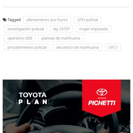
Tagged
allanamiento por hurto
GTO policial
investigación policial
ley 23737
mujer imputada
operativo DDI
plantas de marihuana
procedimiento policial
secuestro de marihuana
UFI 7
Navegación
de
entradas