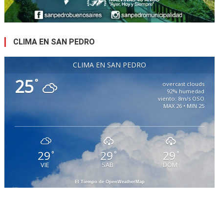
CLIMA EN SAN PEDRO
CLIMA EN SAN PEDRO
25
°
overcast clouds
92% humedad
viento: 8m/s OSO
MAX 26 • MIN 25
29
29
29
°
°
°
VIE
SAB
DOM
El Tiempo de OpenWeatherMap