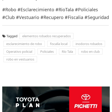
#Robo #Esclarecimiento #RioTala #Policiales
#Club #Vestuario #Recupero #Fiscalia #Seguridad
Tagged
elementos robados recuperados
esclarecimiento de robo
fiscalía local
inodoros robados
Operativo policial
Policiales
Río Tala
robo en club
robo en vestuarios
Navegación
de
entradas