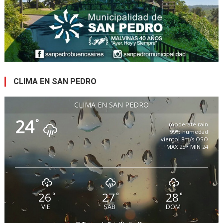
CLIMA EN SAN PEDRO
CLIMA EN SAN PEDRO
24
°
moderate rain
99% humedad
viento: 8m/s OSO
MAX 25 • MIN 24
26
27
28
°
°
°
VIE
SAB
DOM