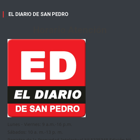
EL DIARIO DE SAN PEDRO
Horario Atención
Lunes - Viernes: 9 a.m.-16 p.m.
Sábados: 10 a. m.-13 p. m.
Registro de la Propiedad Intelectual Nº 5335348 Edición Nº