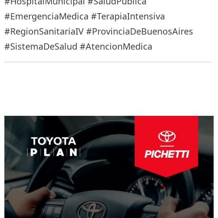
#HospitalMunicipal #SaludPublica
#EmergenciaMedica #TerapiaIntensiva
#RegionSanitariaIV #ProvinciaDeBuenosAires
#SistemaDeSalud #AtencionMedica
Navegación
de
entradas