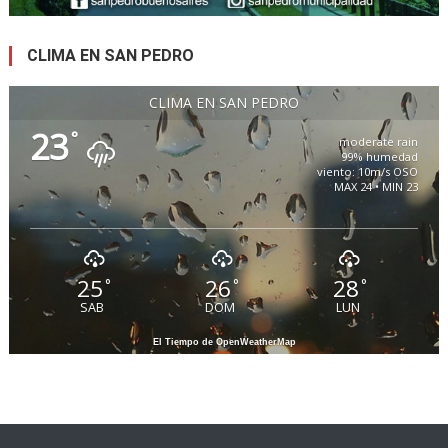
CLIMA EN SAN PEDRO
CLIMA EN SAN PEDRO
23
°
moderate rain
99% humedad
viento: 10m/s OSO
MAX 24 • MIN 23
25
26
28
°
°
°
SAB
DOM
LUN
El Tiempo de OpenWeatherMap