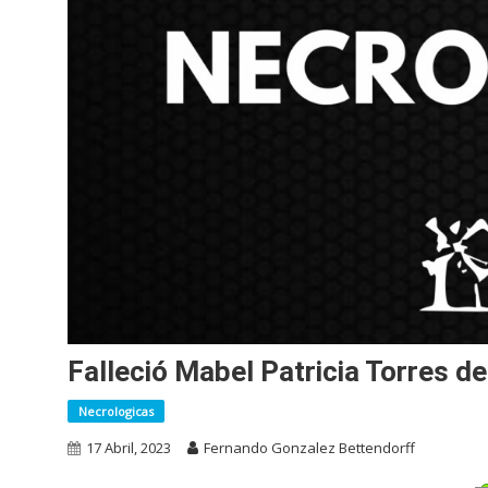
Falleció Mabel Patricia Torres d
Necrologicas
17 Abril, 2023
Fernando Gonzalez Bettendorff