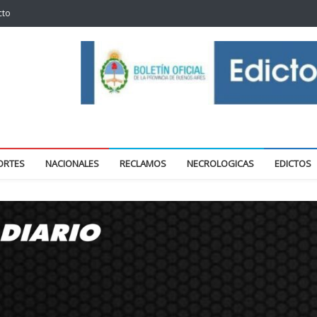
cto
oticias locales y regionales
ORTES
NACIONALES
RECLAMOS
NECROLOGICAS
EDICTOS