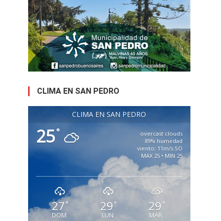
CLIMA EN SAN PEDRO
CLIMA EN SAN PEDRO
25
°
overcast clouds
89% humedad
viento: 11m/s SO
MAX 25 • MIN 25
27
29
29
°
°
°
DOM
LUN
MAR