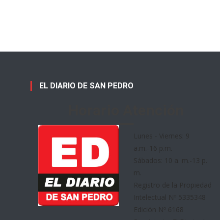
EL DIARIO DE SAN PEDRO
Horario Atención
Lunes - Viernes: 9
a.m.-16 p.m.
Sábados: 10 a. m.-13 p.
m.
Registro de la Propiedad
Intelectual Nº 5335348
Edición Nº 6168