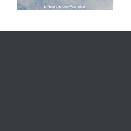
El Tiempo de OpenWeatherMap