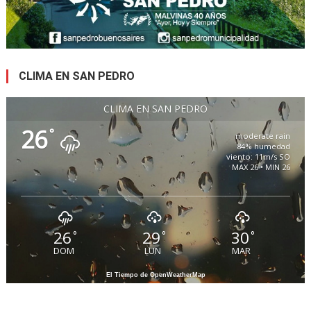
CLIMA EN SAN PEDRO
CLIMA EN SAN PEDRO
26
°
moderate rain
84% humedad
viento: 11m/s SO
MAX 26 • MIN 26
26
29
30
°
°
°
DOM
LUN
MAR
El Tiempo de OpenWeatherMap