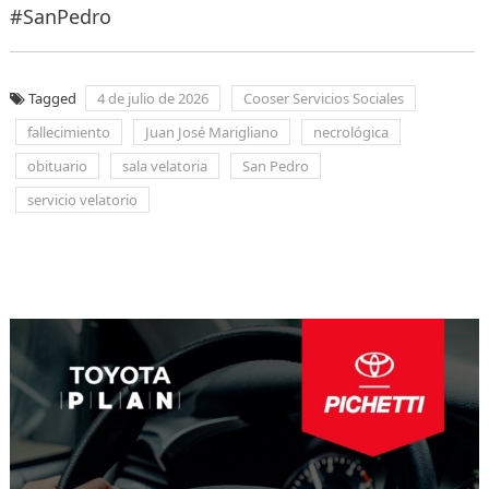
#SanPedro
Tagged
4 de julio de 2026
Cooser Servicios Sociales
fallecimiento
Juan José Marigliano
necrológica
obituario
sala velatoria
San Pedro
servicio velatorio
Navegación
de
entradas