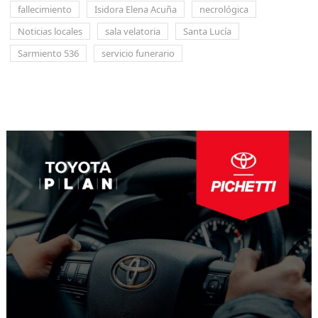
fallecimiento
Isidora Elena Acuña
necrológica
Noticias locales
sala velatoria
Santa Lucía
Sarmiento 536
servicio funerario
Navegación
de
entradas