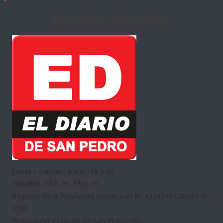
Horario Atención
Lunes - Viernes: 9 a.m.-16 p.m.
Sábados: 10 a. m.-13 p. m.
Registro de la Propiedad Intelectual Nº 5335348 Edición Nº
6168
Propietario: El Diario de San Pedro SRL.