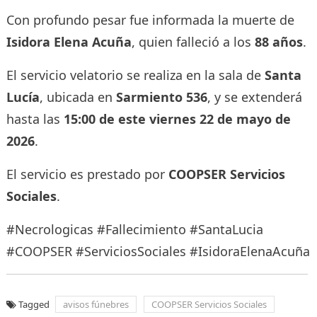
Con profundo pesar fue informada la muerte de
Isidora Elena Acuña
, quien falleció a los
88 años
.
El servicio velatorio se realiza en la sala de
Santa
Lucía
, ubicada en
Sarmiento 536
, y se extenderá
hasta las
15:00 de este viernes 22 de mayo de
2026
.
El servicio es prestado por
COOPSER Servicios
Sociales
.
#Necrologicas #Fallecimiento #SantaLucia
#COOPSER #ServiciosSociales #IsidoraElenaAcuña
Tagged
avisos fúnebres
COOPSER Servicios Sociales