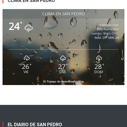
CLIMA EN SAN PEDRO
CLIMA EN SAN PEDRO
24
°
moderate rain
93% humedad
viento: 8m/s OSO
MAX 25 • MIN 24
26
27
28
°
°
°
VIE
SAB
DOM
El Tiempo de OpenWeatherMap
EL DIARIO DE SAN PEDRO