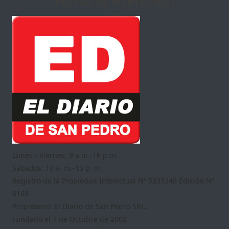
Horario Atención
Lunes - Viernes: 9 a.m.-16 p.m.
Sábados: 10 a. m.-13 p. m.
Registro de la Propiedad Intelectual Nº 5335348 Edición Nº
6168
Propietario: El Diario de San Pedro SRL.
Fundado el 7 de Octubre de 2002