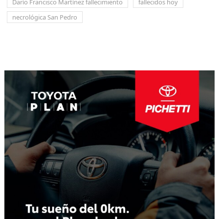
Darío Francisco Martínez fallecimiento
fallecidos hoy
necrológica San Pedro
Navegación
de
entradas