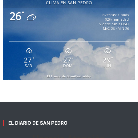
CLIMA EN SAN PEDRO
26
°
overcast clouds
92% humedad
viento: 9m/s OSO
MAX 26 • MIN 26
27
27
29
°
°
°
SAB
DOM
LUN
El Tiempo de OpenWeatherMap
EL DIARIO DE SAN PEDRO