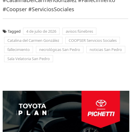
#Coopser #ServiciosSociales
Tagged
4 de julio de 2026
avisos fúnebres
Catalina del Carmen González
COOPSER Servicios Sociales
fallecimiento
necrológicas San Pedro
noticias San Pedro
Sala Velatoria San Pedro
Navegación
de
entradas