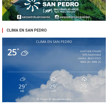
CLIMA EN SAN PEDRO
CLIMA EN SAN PEDRO
25
°
overcast clouds
92% humedad
viento: 8m/s OSO
MAX 26 • MIN 25
29
29
29
°
°
°
VIE
SAB
DOM
El Tiempo de OpenWeatherMap