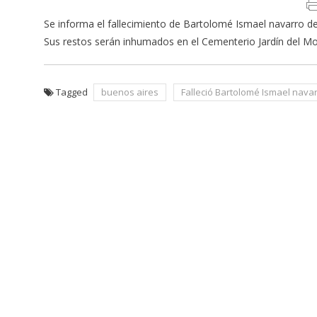
Se informa el fallecimiento de Bartolomé Ismael navarro de 
Sus restos serán inhumados en el Cementerio Jardín del Mo
Tagged
buenos aires
Falleció Bartolomé Ismael nava
Navegación
de
entradas