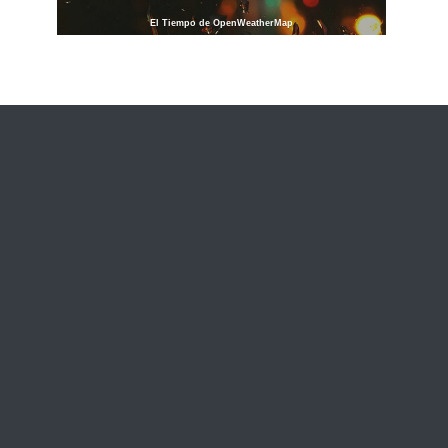
El Tiempo de OpenWeatherMap