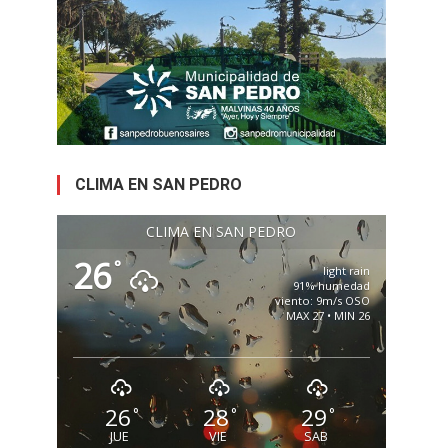
CLIMA EN SAN PEDRO
CLIMA EN SAN PEDRO
26
°
light rain
91% humedad
viento: 9m/s OSO
MAX 27 • MIN 26
26
28
29
°
°
°
JUE
VIE
SAB