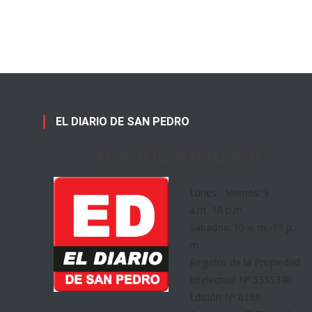
EL DIARIO DE SAN PEDRO
Horario Atención
Lunes - Viernes: 9
a.m.-16 p.m.
Sábados: 10 a. m.-13 p.
m.
Registro de la Propiedad
Intelectual Nº 5335348
Edición Nº 6168