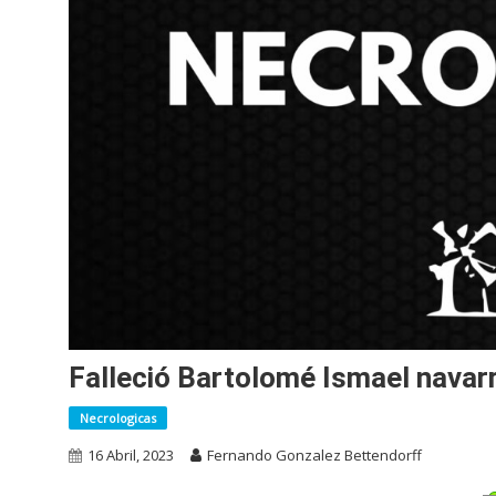
Falleció Bartolomé Ismael navar
Necrologicas
16 Abril, 2023
Fernando Gonzalez Bettendorff