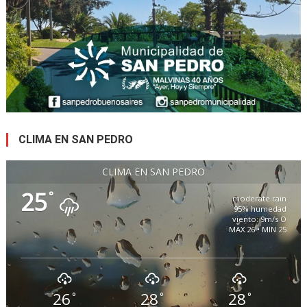
CLIMA EN SAN PEDRO
CLIMA EN SAN PEDRO
25
°
moderate rain
95% humedad
viento: 9m/s O
MAX 26 • MIN 25
26
28
28
°
°
°