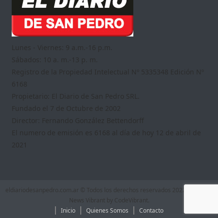
Lunes - Viernes: 9 a.m.-16 p.m.
Sábados: 10 a. m.-13 p. m.
Registro de la Propiedad Intelectual Nº 5335348 Edición Nº
6168
Propietario: El Diario de San Pedro SRL.
Fundado el 7 de Octubre de 2002
Director: Fernando González Bettendorff
El numero de emisión es 6168 al día de hoy 12 de abril de
2021
eldiariodesanpedro.com.ar © Todos los derechos reservados 2022
|
Theme:
News Vibrant by
CodeVibrant
.
Inicio
Quienes Somos
Contacto