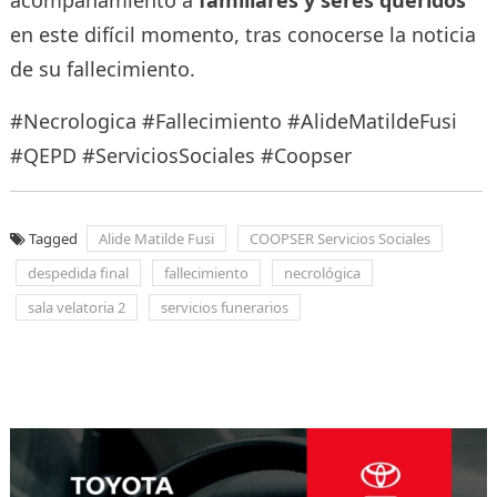
en este difícil momento, tras conocerse la noticia
de su fallecimiento.
#Necrologica #Fallecimiento #AlideMatildeFusi
#QEPD #ServiciosSociales #Coopser
Tagged
Alide Matilde Fusi
COOPSER Servicios Sociales
despedida final
fallecimiento
necrológica
sala velatoria 2
servicios funerarios
Navegación
de
entradas