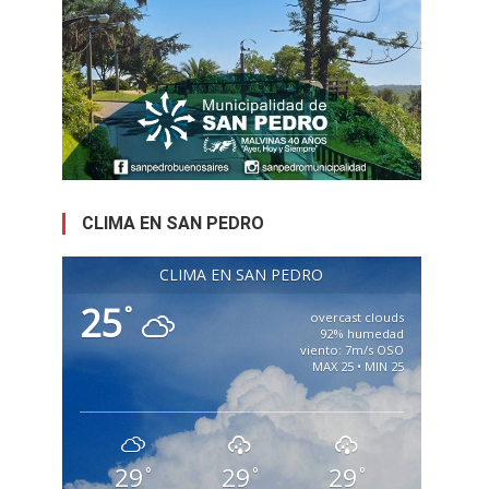
CLIMA EN SAN PEDRO
CLIMA EN SAN PEDRO
25
°
overcast clouds
92% humedad
viento: 7m/s OSO
MAX 25 • MIN 25
29
29
29
°
°
°