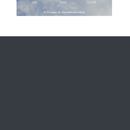
VIE
SAB
DOM
El Tiempo de OpenWeatherMap