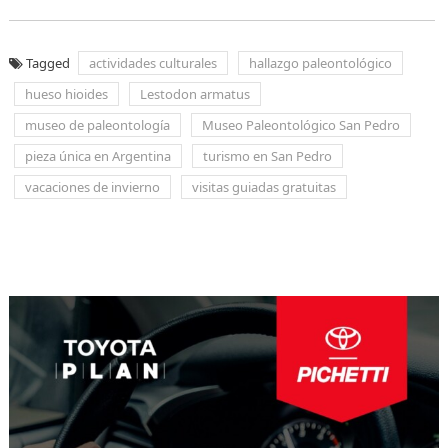
Tagged
actividades culturales
hallazgo paleontológico
hueso hioides
Lestodon armatus
museo de paleontología
Museo Paleontológico San Pedro
pieza única en Argentina
turismo en San Pedro
vacaciones de invierno
visitas guiadas gratuitas
Navegación
de
entradas