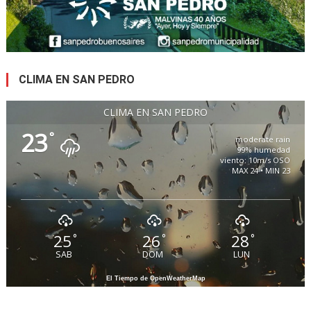
CLIMA EN SAN PEDRO
CLIMA EN SAN PEDRO
23
°
moderate rain
99% humedad
viento: 10m/s OSO
MAX 24 • MIN 23
25
26
28
°
°
°
SAB
DOM
LUN
El Tiempo de OpenWeatherMap