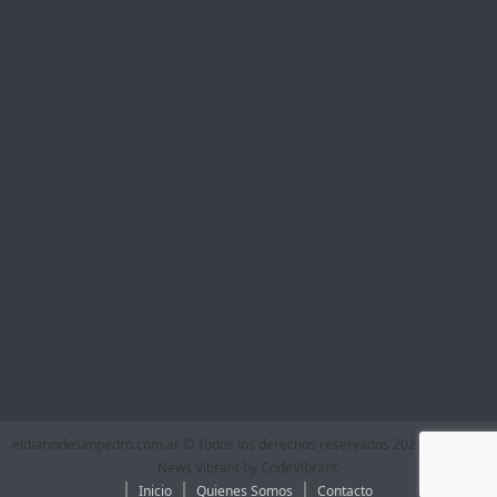
eldiariodesanpedro.com.ar © Todos los derechos reservados 2022
|
Theme:
News Vibrant by
CodeVibrant
.
Inicio
Quienes Somos
Contacto