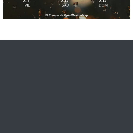
VIE
SAB
DOM
El Tiempo de OpenWeatherMap