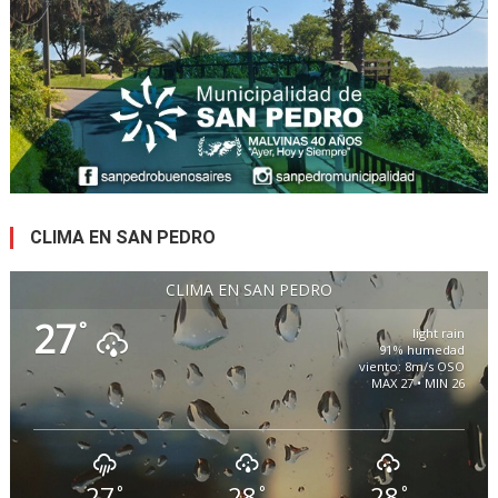
CLIMA EN SAN PEDRO
CLIMA EN SAN PEDRO
27
°
light rain
91% humedad
viento: 8m/s OSO
MAX 27 • MIN 26
27
28
28
°
°
°