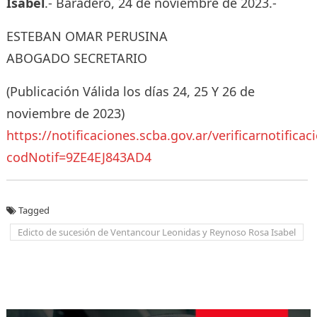
Isabel
.- Baradero, 24 de noviembre de 2023.-
ESTEBAN OMAR PERUSINA
ABOGADO SECRETARIO
(Publicación Válida los días 24, 25 Y 26 de
noviembre de 2023)
https://notificaciones.scba.gov.ar/verificarnotificac
codNotif=9ZE4EJ843AD4
Tagged
Edicto de sucesión de Ventancour Leonidas y Reynoso Rosa Isabel
Navegación
de