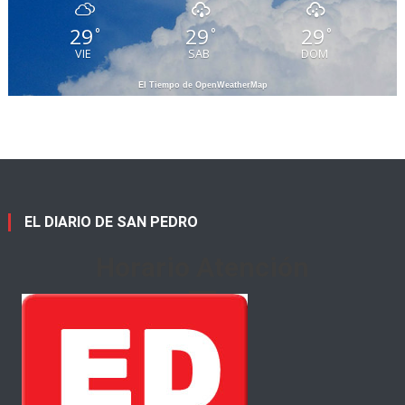
29
29
29
°
°
°
VIE
SAB
DOM
El Tiempo de OpenWeatherMap
EL DIARIO DE SAN PEDRO
Horario Atención