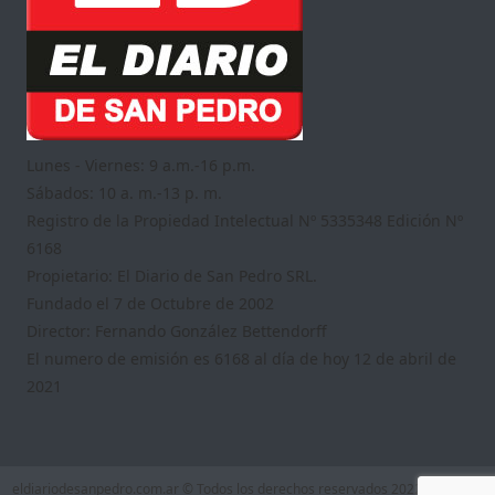
Lunes - Viernes: 9 a.m.-16 p.m.
Sábados: 10 a. m.-13 p. m.
Registro de la Propiedad Intelectual Nº 5335348 Edición Nº
6168
Propietario: El Diario de San Pedro SRL.
Fundado el 7 de Octubre de 2002
Director: Fernando González Bettendorff
El numero de emisión es 6168 al día de hoy 12 de abril de
2021
eldiariodesanpedro.com.ar © Todos los derechos reservados 2022
|
Theme: