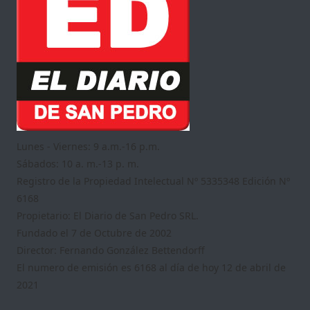
Lunes - Viernes: 9 a.m.-16 p.m.
Sábados: 10 a. m.-13 p. m.
Registro de la Propiedad Intelectual Nº 5335348 Edición Nº
6168
Propietario: El Diario de San Pedro SRL.
Fundado el 7 de Octubre de 2002
Director: Fernando González Bettendorff
El numero de emisión es 6168 al día de hoy 12 de abril de
2021