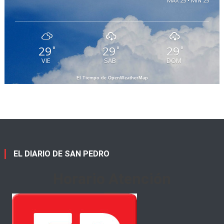
MAX 25 • MIN 25
29
29
29
°
°
°
VIE
SAB
DOM
El Tiempo de OpenWeatherMap
EL DIARIO DE SAN PEDRO
Horario Atención