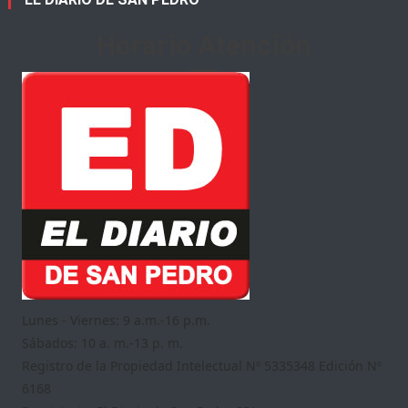
Horario Atención
Lunes - Viernes: 9 a.m.-16 p.m.
Sábados: 10 a. m.-13 p. m.
Registro de la Propiedad Intelectual Nº 5335348 Edición Nº
6168