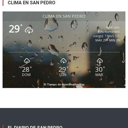
CLIMA EN SAN PEDRO
CLIMA EN SAN PEDRO
29
°
light rain
85% humedad
viento: 11m/s SO
MAX 29 • MIN 29
28
29
30
°
°
°
DOM
LUN
MAR
El Tiempo de OpenWeatherMap
EL DIARIO DE SAN PEDRO