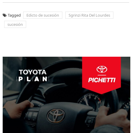
Tagged
Edicto de sucesión
Sgrinzi Rita Del Lourdes
sucesión
Navegación
de
entradas